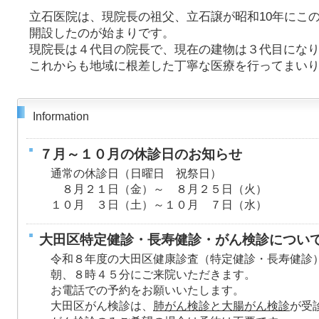
立石医院は、現院長の祖父、立石譲が昭和10年にこ
開設したのが始まりです。
現院長は４代目の院長で、現在の建物は３代目にな
これからも地域に根差した丁寧な医療を行ってまい
Information
７月～１０月の休診日のお知らせ
通常の休診日（日曜日 祝祭日）
８月２１日（金）～ ８月２５日（火）
１０月 ３日（土）～１０月 ７日（水）
大田区特定健診・長寿健診・がん検診につい
令和８年度の大田区健康診査（特定健診・長寿健診
朝、８時４５分にご来院いただきます。
お電話での予約をお願いいたします。
大田区がん検診は、
肺がん検診と大腸がん検診
が受