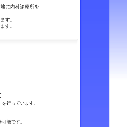
の地に内科診療所を
ります。
ります。
て
）を行っています。
診可能です。